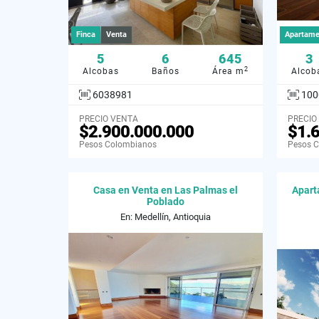
Finca
Venta
Apartame
5
6
645
3
2
Alcobas
Baños
Área m
Alcob
6038981
100
PRECIO VENTA
PRECIO
$2.900.000.000
$1.
Pesos Colombianos
Pesos 
Casa en Venta en Las Palmas el
Apart
Poblado
En: Medellín, Antioquia