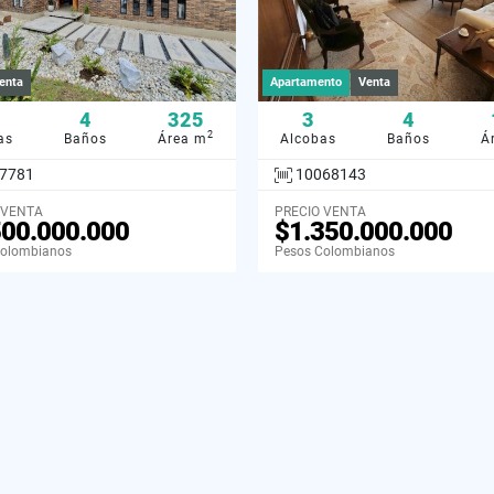
enta
Apartamento
Venta
4
325
3
4
2
as
Baños
Área m
Alcobas
Baños
Á
7781
10068143
 VENTA
PRECIO VENTA
500.000.000
$1.350.000.000
Colombianos
Pesos Colombianos