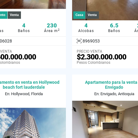
nto
Venta
Casa
Venta
4
230
4
6.5
2
as
Baños
Área m
Alcobas
Baños
Á
06028
8969053
 VENTA
PRECIO VENTA
600.000.000
$2.300.000.000
Colombianos
Pesos Colombianos
amento en venta en Hollywood
Apartamento para la venta
beach fort lauderdale
Envigado
En: Hollywood, Florida
En: Envigado, Antioquia