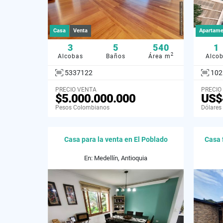
Casa
Venta
Apartame
3
5
540
1
2
Alcobas
Baños
Área m
Alco
5337122
102
PRECIO VENTA
PRECIO
$5.000.000.000
US$
Pesos Colombianos
Dólares
Casa para la venta en El Poblado
Casa 
En: Medellín, Antioquia