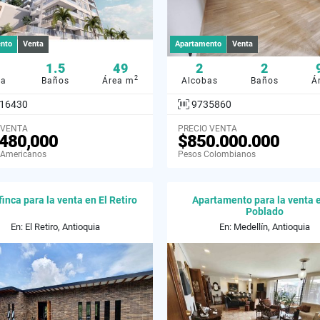
nto
Venta
Apartamento
Venta
1.5
49
2
2
2
ba
Baños
Área m
Alcobas
Baños
Á
16430
9735860
 VENTA
PRECIO VENTA
480,000
$850.000.000
 Americanos
Pesos Colombianos
finca para la venta en El Retiro
Apartamento para la venta e
Poblado
En: El Retiro, Antioquia
En: Medellín, Antioquia