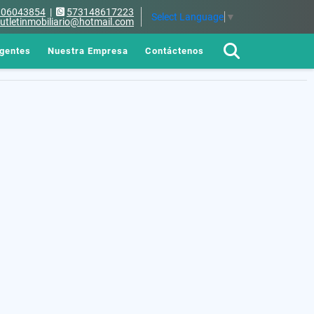
106043854
|
573148617223
Select Language
▼
utletinmobiliario@hotmail.com
gentes
Nuestra Empresa
Contáctenos