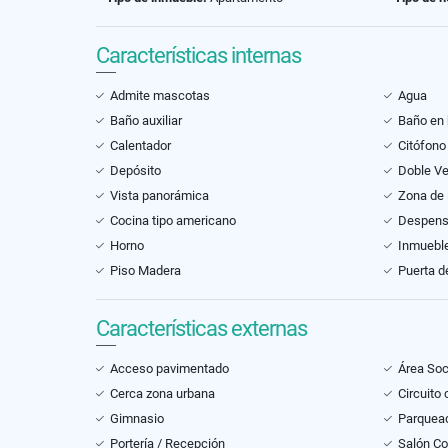
Características internas
Admite mascotas
Agua
Baño auxiliar
Baño en 
Calentador
Citófono
Depósito
Doble V
Vista panorámica
Zona de 
Cocina tipo americano
Despen
Horno
Inmueble
Piso Madera
Puerta d
Características externas
Acceso pavimentado
Área Soc
Cerca zona urbana
Circuito
Gimnasio
Parquead
Portería / Recepción
Salón C