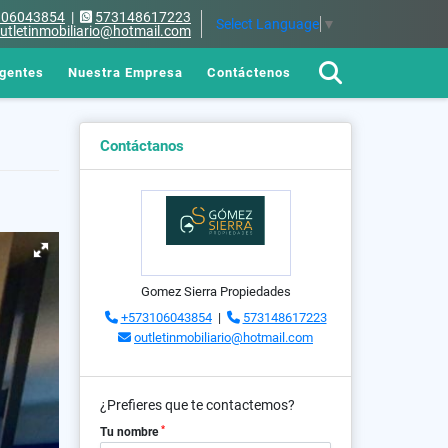
106043854
|
573148617223
Select Language
▼
utletinmobiliario@hotmail.com
gentes
Nuestra Empresa
Contáctenos
Contáctanos
Gomez Sierra Propiedades
+573106043854
|
573148617223
outletinmobiliario@hotmail.com
¿Prefieres que te contactemos?
*
Tu nombre