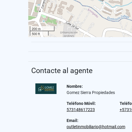
200 m
500 ft
Contacte al agente
Nombre:
Gomez Sierra Propiedades
Teléfono Móvil:
Teléfo
573148617223
+5731
Email:
outletinmobiliario@hotmail.com