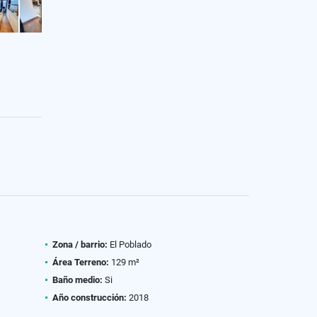
Zona / barrio:
El Poblado
Área Terreno:
129 m²
Baño medio:
Si
Año construcción:
2018