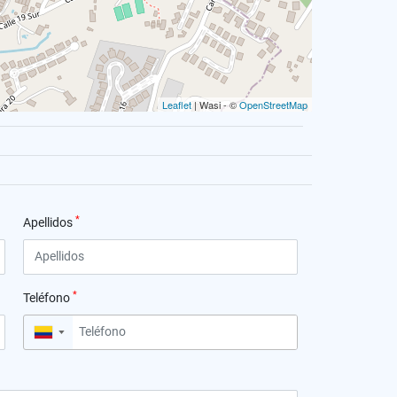
Leaflet
| Wasi - ©
OpenStreetMap
*
Apellidos
*
Teléfono
▼