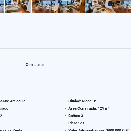
Compartir
ento:
Antioquia
Ciudad:
Medellín
sado
Área Construida:
129 m²
2
Baños:
3
6
Pisos:
23
egocio:
Venta
Valor Administración:
$900.000 COP