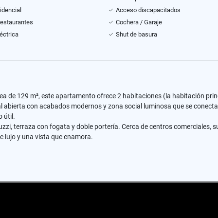
idencial
Acceso discapacitados
restaurantes
Cochera / Garaje
éctrica
Shut de basura
ea de 129 m², este apartamento ofrece 2 habitaciones (la habitación pri
gral abierta con acabados modernos y zona social luminosa que se conecta 
 útil.
zi, terraza con fogata y doble portería. Cerca de centros comerciales, 
e lujo y una vista que enamora.