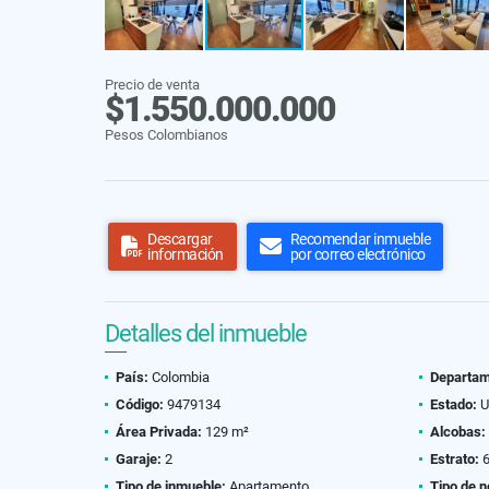
Precio de venta
$1.550.000.000
Pesos Colombianos
Descargar
Recomendar inmueble
información
por correo electrónico
Detalles del inmueble
País:
Colombia
Departam
Código:
9479134
Estado:
U
Área Privada:
129 m²
Alcobas:
Garaje:
2
Estrato:
Tipo de inmueble:
Apartamento
Tipo de n