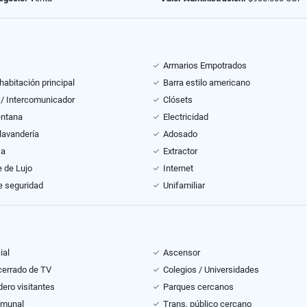
Armarios Empotrados
habitación principal
Barra estilo americano
 / Intercomunicador
Clósets
entana
Electricidad
lavandería
Adosado
sa
Extractor
 de Lujo
Internet
e seguridad
Unifamiliar
ial
Ascensor
 cerrado de TV
Colegios / Universidades
ero visitantes
Parques cercanos
omunal
Trans. público cercano