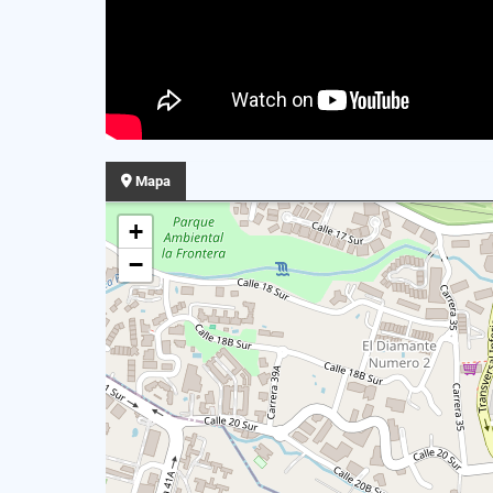
Mapa
+
−