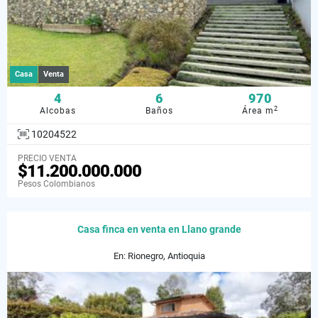
Casa
Venta
4
6
970
2
Alcobas
Baños
Área m
10204522
PRECIO VENTA
$11.200.000.000
Pesos Colombianos
Casa finca en venta en Llano grande
En: Rionegro, Antioquia