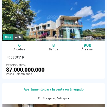
Casa
Venta
6
8
900
2
Alcobas
Baños
Área m
5359519
PRECIO VENTA
$7.000.000.000
Pesos Colombianos
Apartamento para la venta en Envigado
En: Envigado, Antioquia