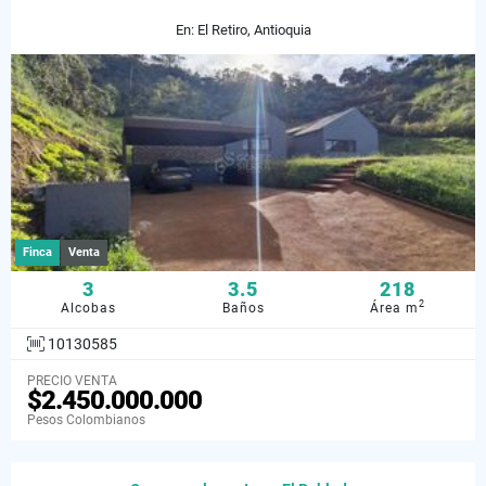
En: El Retiro, Antioquia
Finca
Venta
3
3.5
218
2
Alcobas
Baños
Área m
10130585
PRECIO VENTA
$2.450.000.000
Pesos Colombianos