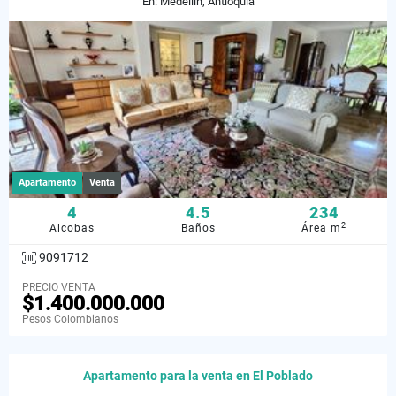
En: Medellín, Antioquia
Apartamento
Venta
4
4.5
234
2
Alcobas
Baños
Área m
9091712
PRECIO VENTA
$1.400.000.000
Pesos Colombianos
Apartamento para la venta en El Poblado