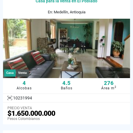
Casa para la venta en El Poblado
En: Medellín, Antioquia
Casa
Venta
4
4.5
276
2
Alcobas
Baños
Área m
10231994
PRECIO VENTA
$1.650.000.000
Pesos Colombianos