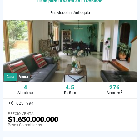
Casa para la venta en El Poblado
En: Medellín, Antioquia
Casa
Venta
4
4.5
276
2
Alcobas
Baños
Área m
10231994
PRECIO VENTA
$1.650.000.000
Pesos Colombianos