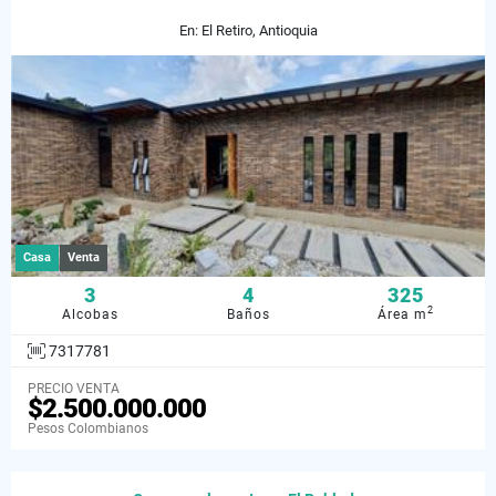
En: El Retiro, Antioquia
Casa
Venta
3
4
325
2
Alcobas
Baños
Área m
7317781
PRECIO VENTA
$2.500.000.000
Pesos Colombianos