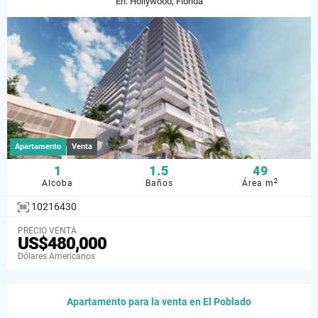
En: Hollywood, Florida
Apartamento
Venta
1
1.5
49
2
Alcoba
Baños
Área m
10216430
PRECIO VENTA
US$480,000
Dólares Americanos
Apartamento para la venta en El Poblado