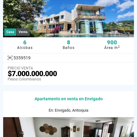
Casa
Venta
6
8
900
2
Alcobas
Baños
Área m
5359519
PRECIO VENTA
$7.000.000.000
Pesos Colombianos
Apartamento en venta en Envigado
En: Envigado, Antioquia