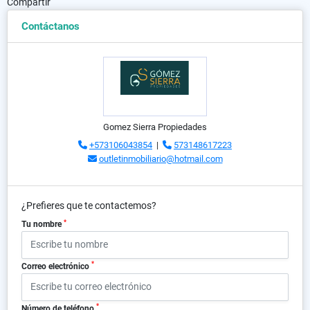
Compartir
Contáctanos
Gomez Sierra Propiedades
+573106043854
|
573148617223
outletinmobiliario@hotmail.com
¿Prefieres que te contactemos?
*
Tu nombre
*
Correo electrónico
*
Número de teléfono