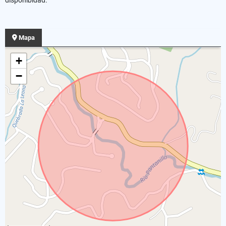
Mapa
+
−