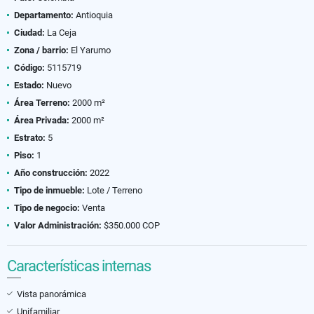
Departamento:
Antioquia
Ciudad:
La Ceja
Zona / barrio:
El Yarumo
Código:
5115719
Estado:
Nuevo
Área Terreno:
2000 m²
Área Privada:
2000 m²
Estrato:
5
Piso:
1
Año construcción:
2022
Tipo de inmueble:
Lote / Terreno
Tipo de negocio:
Venta
Valor Administración:
$350.000 COP
Características internas
Vista panorámica
Unifamiliar