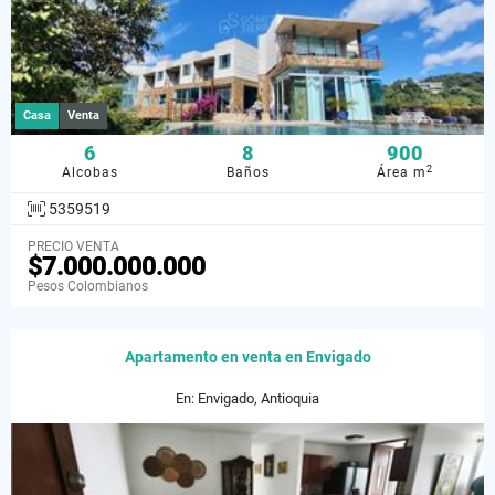
Casa
Venta
6
8
900
2
Alcobas
Baños
Área m
5359519
PRECIO VENTA
$7.000.000.000
Pesos Colombianos
Apartamento en venta en Envigado
En: Envigado, Antioquia