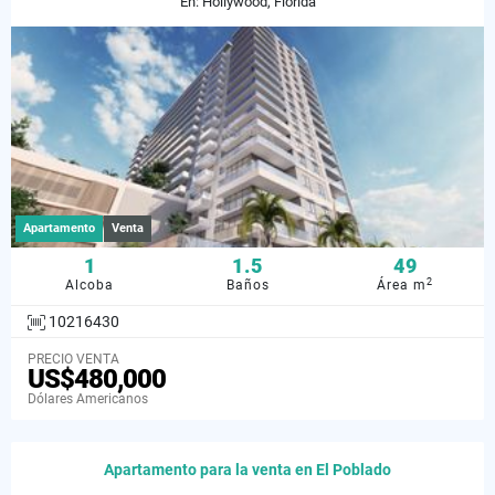
En: Hollywood, Florida
Apartamento
Venta
1
1.5
49
2
Alcoba
Baños
Área m
10216430
PRECIO VENTA
US$480,000
Dólares Americanos
Apartamento para la venta en El Poblado