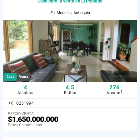
Casa para la venta en El Poblado
En: Medellín, Antioquia
Casa
Venta
4
4.5
276
2
Alcobas
Baños
Área m
10231994
PRECIO VENTA
$1.650.000.000
Pesos Colombianos