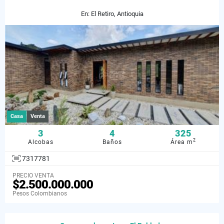
En: El Retiro, Antioquia
Casa
Venta
3
4
325
2
Alcobas
Baños
Área m
7317781
PRECIO VENTA
$2.500.000.000
Pesos Colombianos