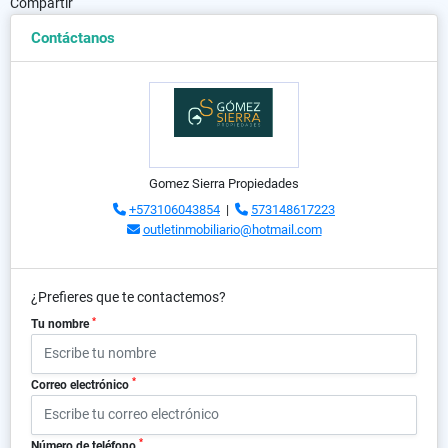
Compartir
Contáctanos
Gomez Sierra Propiedades
+573106043854
|
573148617223
outletinmobiliario@hotmail.com
¿Prefieres que te contactemos?
*
Tu nombre
*
Correo electrónico
*
Número de teléfono