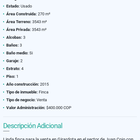
Estado:
Usado
Área Construida:
270 m²
Área Terreno:
3543 m²
Área Privada:
3543 m²
Alcobas:
3
Baños:
3
Baño medio:
Si
Garaje:
2
Estrato:
4
Piso:
1
Año construcción:
2015
Tipo de inmueble:
Finca
Tipo de negocio:
Venta
Valor Administración:
$400.000 COP
Descripción Adicional
Linda finca para la venta en Girardota en el sector de Juan Cojo con