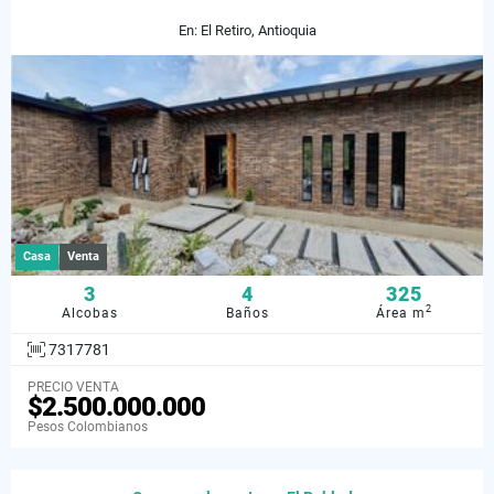
En: El Retiro, Antioquia
Casa
Venta
3
4
325
2
Alcobas
Baños
Área m
7317781
PRECIO VENTA
$2.500.000.000
Pesos Colombianos