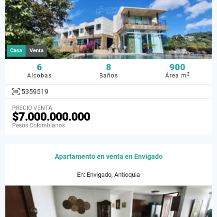
Casa
Venta
6
8
900
2
Alcobas
Baños
Área m
5359519
PRECIO VENTA
$7.000.000.000
Pesos Colombianos
Apartamento en venta en Envigado
En: Envigado, Antioquia