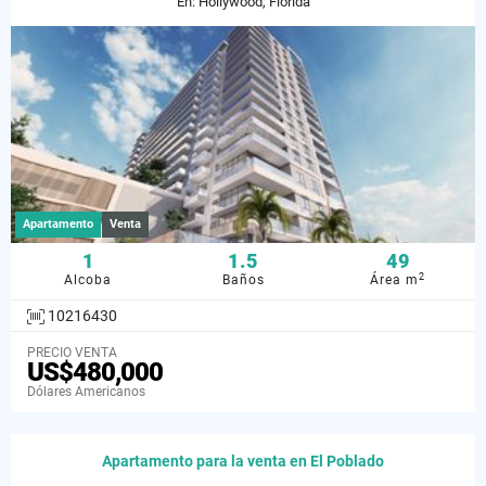
En: Hollywood, Florida
Apartamento
Venta
1
1.5
49
2
Alcoba
Baños
Área m
10216430
PRECIO VENTA
US$480,000
Dólares Americanos
Apartamento para la venta en El Poblado