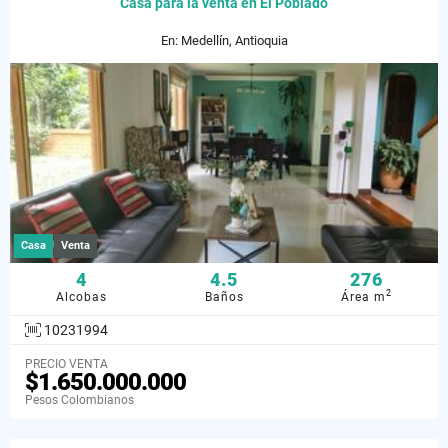
Casa para la venta en El Poblado
En: Medellín, Antioquia
Casa
Venta
4
4.5
276
2
Alcobas
Baños
Área m
10231994
PRECIO VENTA
$1.650.000.000
Pesos Colombianos