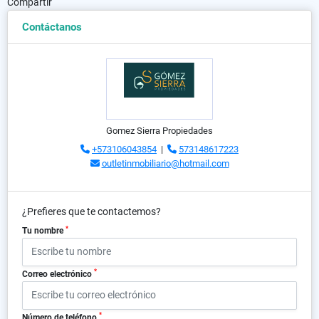
Compartir
Contáctanos
Gomez Sierra Propiedades
+573106043854
|
573148617223
outletinmobiliario@hotmail.com
¿Prefieres que te contactemos?
*
Tu nombre
*
Correo electrónico
*
Número de teléfono