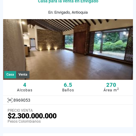
Casa para la venta en Envigado
En: Envigado, Antioquia
Casa
Venta
4
6.5
270
2
Alcobas
Baños
Área m
8969053
PRECIO VENTA
$2.300.000.000
Pesos Colombianos