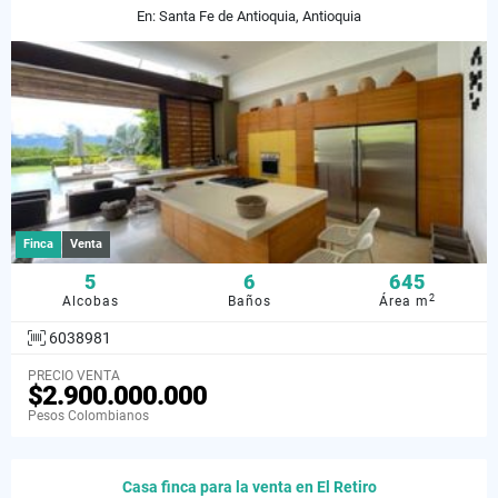
En: Santa Fe de Antioquia, Antioquia
Finca
Venta
5
6
645
2
Alcobas
Baños
Área m
6038981
PRECIO VENTA
$2.900.000.000
Pesos Colombianos
Casa finca para la venta en El Retiro