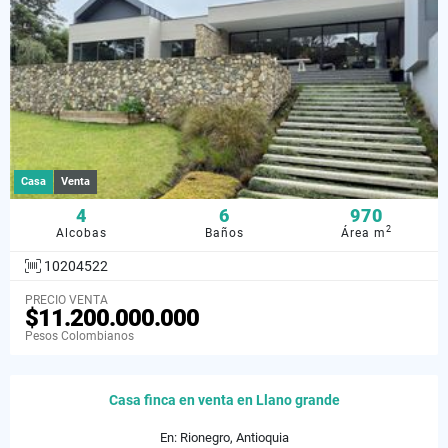
Casa
Venta
4
6
970
2
Alcobas
Baños
Área m
10204522
PRECIO VENTA
$11.200.000.000
Pesos Colombianos
Casa finca en venta en Llano grande
En: Rionegro, Antioquia