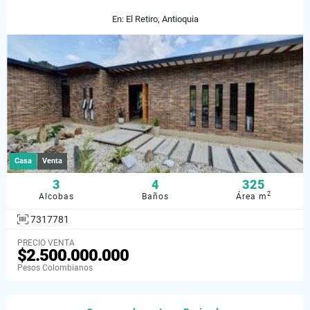
En: El Retiro, Antioquia
Casa
Venta
3
4
325
2
Alcobas
Baños
Área m
7317781
PRECIO VENTA
$2.500.000.000
Pesos Colombianos