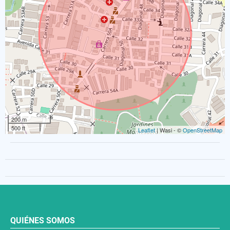
200 m
500 ft
Leaflet
| Wasi - ©
OpenStreetMap
QUIÉNES SOMOS