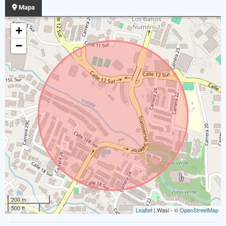
Mapa
+
−
200 m
500 ft
Leaflet
| Wasi - ©
OpenStreetMap