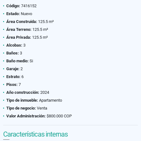
Código:
7416152
Estado:
Nuevo
Área Construida:
125.5 m²
Área Terreno:
125.5 m²
Área Privada:
125.5 m²
Alcobas:
3
Baños:
3
Baño medio:
Si
Garaje:
2
Estrato:
6
Pisos:
7
Año construcción:
2024
Tipo de inmueble:
Apartamento
Tipo de negocio:
Venta
Valor Administración:
$800.000 COP
Características internas