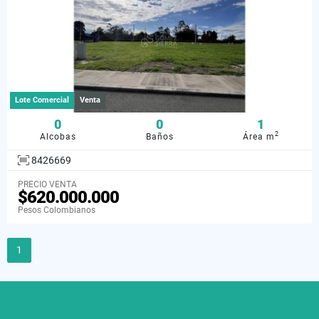
Lote Comercial
Venta
0
0
1
2
Alcobas
Baños
Área m
8426669
PRECIO VENTA
$620.000.000
Pesos Colombianos
1